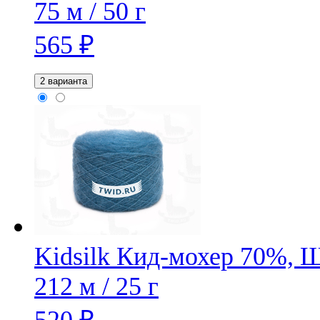
75 м / 50 г
565
₽
2 варианта
Kidsilk
Кид-мохер 70%, 
212 м / 25 г
520
₽