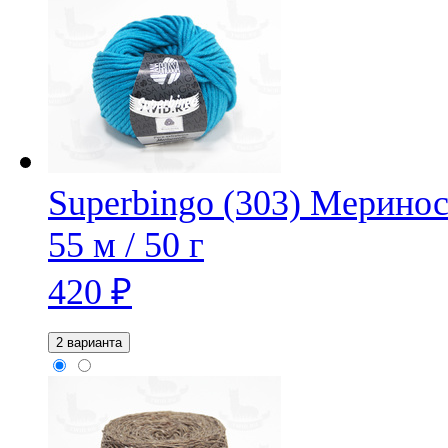
Superbingo (303)
Меринос
55 м / 50 г
420
₽
2 варианта