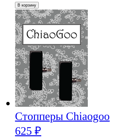
В корзину
Стопперы Chiaogoo
625
₽