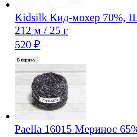
Kidsilk
Кид-мохер 70%, 
212 м / 25 г
520
₽
В корзину
Paella 16015
Меринос 65%